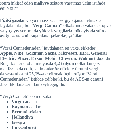
sonra inkişaf edən
maliyyə
sektoru yaratmaq üçün istifadə
edilə bilər.
Fiziki şəxslər
və ya müəssisələr vergiyə qənaət etməklə
faydalanırlar, bu
“Vergi Cənnəti”
ölkələrində vətəndaşlıq və
ya yaşayış yerlərində
yüksək vergilərlə
müqayisədə sıfırdan
aşağı təkrəqəmli rəqəmlərə qədər dəyişə bilər.
“Vergi Cənnətlərindən” faydalanan ən yaxşı şirkətlər
Apple
,
Nike
,
Goldman Sachs
,
Microsoft
,
IBM
,
General
Electric
,
Pfizer
,
Exxon Mobil
,
Chevron
,
Walmart
daxildir.
Bu şirkətllər qlobal miqyasda
4,2 trilyon
dollardan çox
mənfəət əldə edib, lakin onlar öz effektiv ümumi vergi
dərəcəsini cəmi 25,9%-ə endirmək üçün offşor “Vergi
Cənnətlərindən” istifadə ediblər ki, bu da ABŞ-ın qanuni
35%-lik dərəcəsindən xeyli aşağıdır.
“Vergi Cənnəti” olan ölkələr
Virgin
adaları
Kayman
adaları
Bermud
adaları
Hollandiya
İsveşrə
Lüksenburq