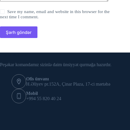
Save my name, email and website in this browser for the
next time I comment.
Şərh göndər
Əlaqə vasitələri
Peşəkar komandamız sizinlə daim ünsiyyət qurmağa hazırdır.
Ofis ünvanı
H.Əliyev pr.152A, Çinar Plaza, 17-ci mərtəbə
Mobil
+994 55 820 40 24