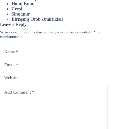
Honq Konq
Cersi
Sinqapur
Birləşmiş Ərəb Əmirlikləri
Leave a Reply
Sizin e-poçt ünvanınız dərc edilməyəcəkdir.
Gərəkli sahələr
*
ilə
işarələnmişdir
Name
*
Email
*
Website
Add Comment
*