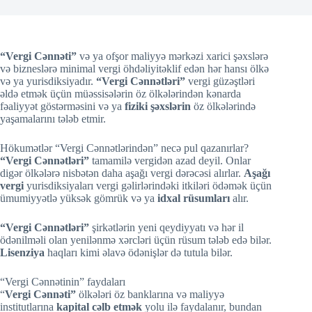
“Vergi Cənnəti”
və ya ofşor maliyyə mərkəzi xarici şəxslərə
və bizneslərə minimal vergi öhdəliyitəklif edən hər hansı ölkə
və ya yurisdiksiyadır.
“Vergi Cənnətləri”
vergi güzəştləri
əldə etmək üçün müəssisələrin öz ölkələrindən kənarda
fəaliyyət göstərməsini və ya
fiziki şəxslərin
öz ölkələrində
yaşamalarını tələb etmir.
Hökumətlər “Vergi Cənnətlərindən” necə pul qazanırlar?
“Vergi Cənnətləri”
tamamilə vergidən azad deyil. Onlar
digər ölkələrə nisbətən daha aşağı vergi dərəcəsi alırlar.
Aşağı
vergi
yurisdiksiyaları vergi gəlirlərindəki itkiləri ödəmək üçün
ümumiyyətlə yüksək gömrük və ya
idxal rüsumları
alır.
“Vergi Cənnətləri”
şirkətlərin yeni qeydiyyatı və hər il
ödənilməli olan yenilənmə xərcləri üçün rüsum tələb edə bilər.
Lisenziya
haqları kimi əlavə ödənişlər də tutula bilər.
“Vergi Cənnətinin” faydaları
“
Vergi Cənnəti”
ölkələri öz banklarına və maliyyə
institutlarına
kapital cəlb etmək
yolu ilə faydalanır, bundan