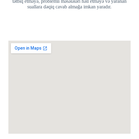
tətbiq etməyə, problemli məsələləri həll etməyə və yaranan
suallara dəqiq cavab almağa imkan yaradır.