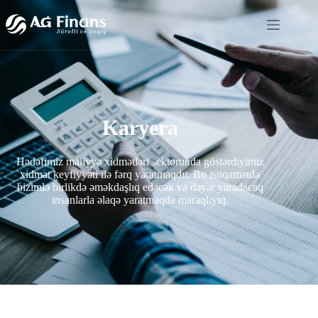
Karyera
Hədəfimiz maliyyə xidmətləri sektorunda göstərdiyimiz
xidmət keyfiyyəti ilə fərq yaratmaqdır. Bu istiqamətdə
bizimlə birlikdə əməkdaşlıq edəcək və dəyər yaradacaq
insanlarla əlaqə yaratmaqda maraqlıyıq.