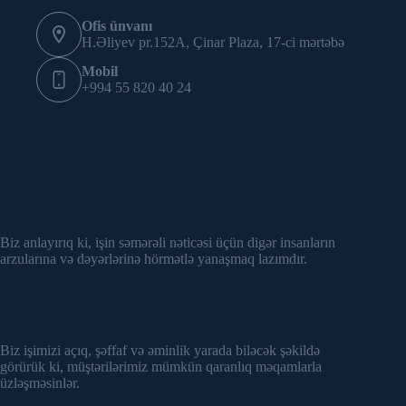
Ofis ünvanı
H.Əliyev pr.152A, Çinar Plaza, 17-ci mərtəbə
Mobil
+994 55 820 40 24
Partnyorlarımıza qarşı hörmət
Biz anlayırıq ki, işin səmərəli nəticəsi üçün digər insanların
arzularına və dəyərlərinə hörmətlə yanaşmaq lazımdır.
Dürüstlük və verə biləcəyimiz əminlik
Biz işimizi açıq, şəffaf və əminlik yarada biləcək şəkildə
görürük ki, müştərilərimiz mümkün qaranlıq məqamlarla
üzləşməsinlər.