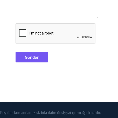
Göndər
Əlaqə vasitələri
Peşəkar komandamız sizinlə daim ünsiyyət qurmağa hazırdır.