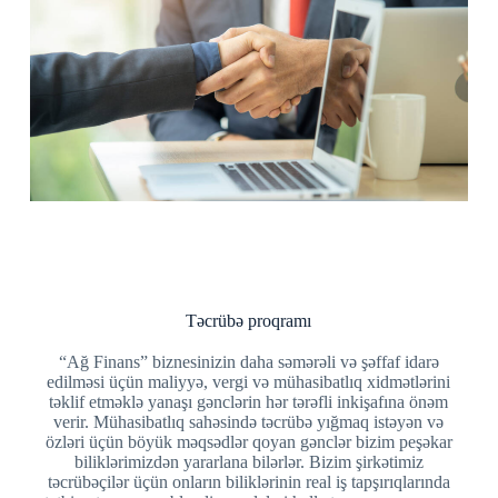
Təcrübə proqramı
“Ağ Finans” biznesinizin daha səmərəli və şəffaf idarə
edilməsi üçün maliyyə, vergi və mühasibatlıq xidmətlərini
təklif etməklə yanaşı gənclərin hər tərəfli inkişafına önəm
verir. Mühasibatlıq sahəsində təcrübə yığmaq istəyən və
özləri üçün böyük məqsədlər qoyan gənclər bizim peşəkar
biliklərimizdən yararlana bilərlər. Bizim şirkətimiz
təcrübəçilər üçün onların biliklərinin real iş tapşırıqlarında