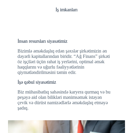
İş imkanları
İnsan resursları siyasətimiz
Bizimlə əməkdaşlıq edən şəxslər şirkətimizin ən
dəyərli kapitallarından biridir. “Ağ Finans” şirkəti
öz işçiləri üçün rahat iş yerlərini, optimal əmək
haqqlarını və uğurlu fəaliyyətlərinin
qiymətləndirilməsini təmin edir.
İşə qəbul siyasətimiz
Biz mühasibatlıq sahəsində karyera qurmaq və bu
peşəyə aid olan bilikləri mənimsəmək istəyən
çevik və dürüst namizədlərlə əməkdaşlıq etməyə
şadıq.