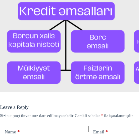
Leave a Reply
Sizin e-poçt ünvanınız dərc edilməyəcəkdir.
Gərəkli sahələr
*
ilə işarələnmişdir
Name
*
Email
*