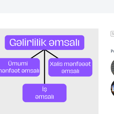
N
re
P