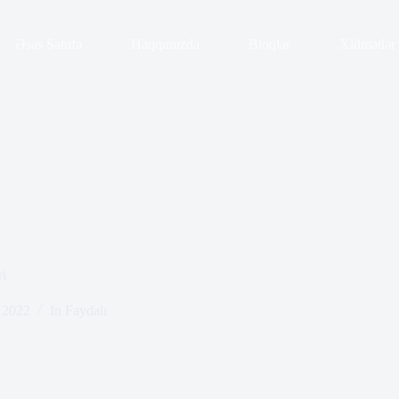
Əsas Səhifə
Haqqımızda
Bloqlar
Xidmətlər
ri
, 2022
In
Faydalı