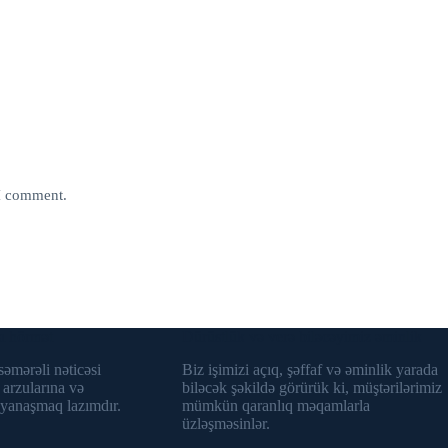
 I comment.
şı hörmət
Dürüstlük və verə biləcəyimiz əminlik
 səmərəli nəticəsi
Biz işimizi açıq, şəffaf və əminlik yarada
 arzularına və
biləcək şəkildə görürük ki, müştərilərimiz
 yanaşmaq lazımdır.
mümkün qaranlıq məqamlarla
üzləşməsinlər.