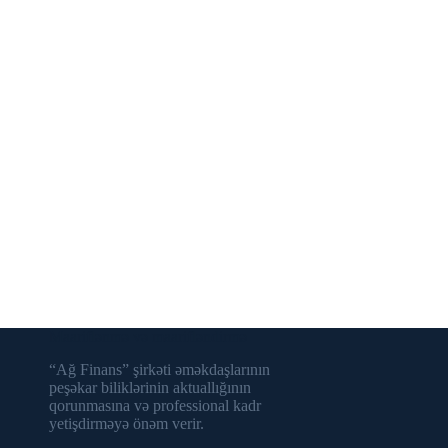
Maariflənmə və maarifləndirmə
“Ağ Finans” şirkəti əməkdaşlarının
peşəkar biliklərinin aktuallığının
qorunmasına və professional kadr
yetişdirməyə önəm verir.