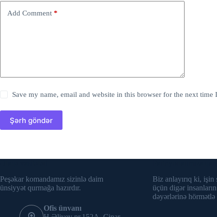
Add Comment
*
Save my name, email and website in this browser for the next time
Şərh göndər
Əlaqə vasitələri
Partnyorlarımıza qar
Peşəkar komandamız sizinlə daim
Biz anlayırıq ki, işin
ünsiyyət qurmağa hazırdır.
üçün digər insanların
dəyərlərinə hörmətlə
Ofis ünvanı
H.Əliyev pr.152A, Çinar