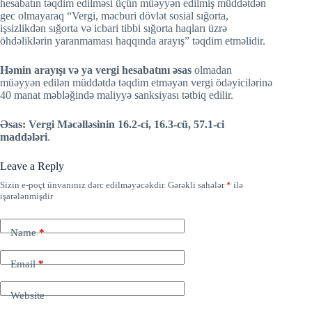
hesabatın təqdim edilməsi üçün müəyyən edilmiş müddətdən
gec olmayaraq “Vergi, məcburi dövlət sosial sığorta,
işsizlikdən sığorta və icbari tibbi sığorta haqları üzrə
öhdəliklərin yaranmaması haqqında arayış” təqdim etməlidir.
Həmin arayışı və ya vergi hesabatını əsas
olmadan
müəyyən edilən müddətdə təqdim etməyən vergi ödəyicilərinə
40 manat məbləğində maliyyə sanksiyası tətbiq edilir.
Əsas: Vergi Məcəlləsinin 16.2-ci, 16.3-cü, 57.1-ci
maddələri
.
Leave a Reply
Sizin e-poçt ünvanınız dərc edilməyəcəkdir.
Gərəkli sahələr
*
ilə
işarələnmişdir
Name
*
Email
*
Website