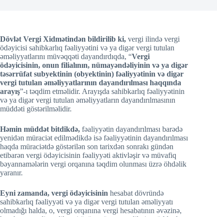
Dövlət Vergi Xidmətindən bildirilib ki,
vergi ilində vergi
ödəyicisi sahibkarlıq fəaliyyətini və ya digər vergi tutulan
əməliyyatlarını müvəqqəti dayandırdıqda, “
Vergi
ödəyicisinin, onun filialının, nümayəndəliyinin və ya digər
təsərrüfat subyektinin (obyektinin) fəaliyyətinin və digər
vergi tutulan əməliyyatlarının dayandırılması haqqında
arayış
”-ı təqdim etməlidir. Arayışda sahibkarlıq fəaliyyətinin
və ya digər vergi tutulan əməliyyatların dayandırılmasının
müddəti göstərilməlidir.
Həmin müddət bitdikdə,
fəaliyyətin dayandırılması barədə
yenidən müraciət edilmədikdə isə fəaliyyətinin dayandırılması
haqda müraciətdə göstərilən son tarixdən sonrakı gündən
etibarən vergi ödəyicisinin fəaliyyəti aktivləşir və müvafiq
bəyannamələrin vergi orqanına təqdim olunması üzrə öhdəlik
yaranır.
Eyni zamanda, vergi ödəyicisinin
hesabat dövründə
sahibkarlıq fəaliyyəti və ya digər vergi tutulan əməliyyatı
olmadığı halda, o, vergi orqanına vergi hesabatının əvəzinə,