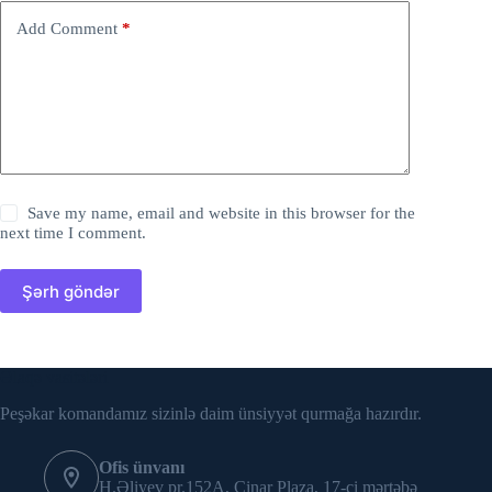
Add Comment
*
Save my name, email and website in this browser for the
next time I comment.
Şərh göndər
Əlaqə vasitələri
Peşəkar komandamız sizinlə daim ünsiyyət qurmağa hazırdır.
Ofis ünvanı
H.Əliyev pr.152A, Çinar Plaza, 17-ci mərtəbə