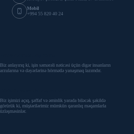
Mobil
+994 55 820 40 24
Partnyorlarımıza qarşı hörmət
Biz anlayırıq ki, işin səmərəli nəticəsi üçün digər insanların
arzularına və dəyərlərinə hörmətlə yanaşmaq lazımdır.
Dürüstlük və verə biləcəyimiz əminlik
Biz işimizi açıq, şəffaf və əminlik yarada biləcək şəkildə
görürük ki, müştərilərimiz mümkün qaranlıq məqamlarla
üzləşməsinlər.
Maariflənmə və maarifləndirmə