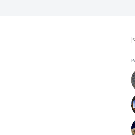
N
re
P