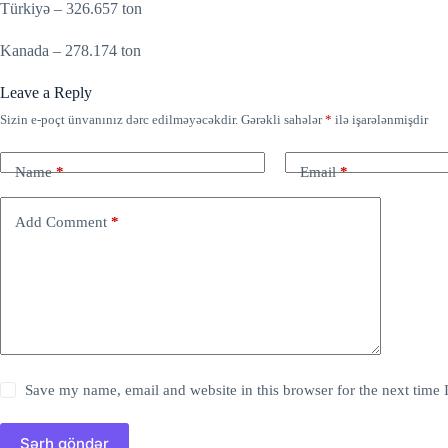
Türkiyə – 326.657 ton
Kanada – 278.174 ton
Leave a Reply
Sizin e-poçt ünvanınız dərc edilməyəcəkdir.
Gərəkli sahələr
*
ilə işarələnmişdir
Name
*
Email
*
Add Comment
*
Save my name, email and website in this browser for the next time
Şərh göndər