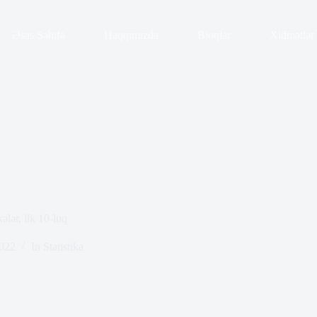
Əsas Səhifə
Haqqımızda
Bloqlar
Xidmətlər
ələr, ilk 10-luq
2022
In
Statistika