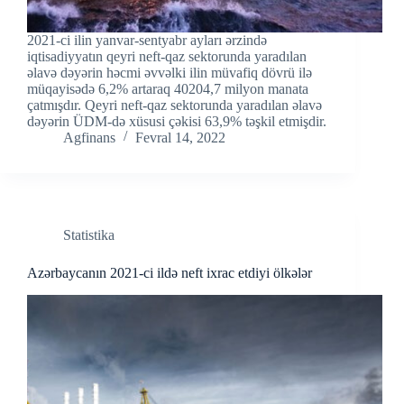
2021-ci ilin yanvar-sentyabr ayları ərzində
iqtisadiyyatın qeyri neft-qaz sektorunda yaradılan
əlavə dəyərin həcmi əvvəlki ilin müvafiq dövrü ilə
müqayisədə 6,2% artaraq 40204,7 milyon manata
çatmışdır. Qeyri neft-qaz sektorunda yaradılan əlavə
dəyərin ÜDM-də xüsusi çəkisi 63,9% təşkil etmişdir.
Agfinans
Fevral 14, 2022
Statistika
Azərbaycanın 2021-ci ildə neft ixrac etdiyi ölkələr