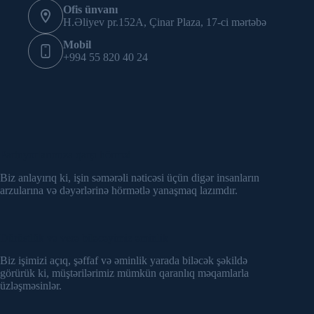
Ofis ünvanı
H.Əliyev pr.152A, Çinar Plaza, 17-ci mərtəbə
Mobil
+994 55 820 40 24
Partnyorlarımıza qarşı hörmət
Biz anlayırıq ki, işin səmərəli nəticəsi üçün digər insanların
arzularına və dəyərlərinə hörmətlə yanaşmaq lazımdır.
Dürüstlük və verə biləcəyimiz əminlik
Biz işimizi açıq, şəffaf və əminlik yarada biləcək şəkildə
görürük ki, müştərilərimiz mümkün qaranlıq məqamlarla
üzləşməsinlər.