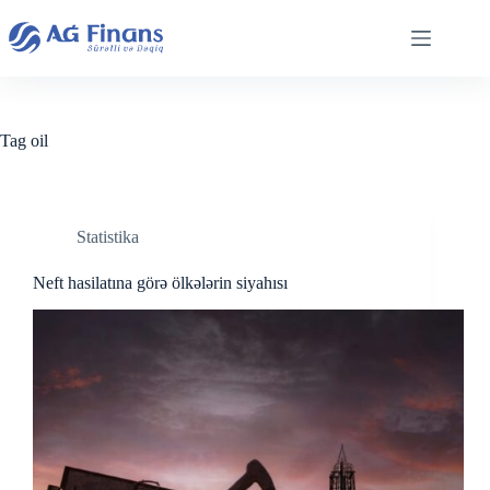
Skip
to
content
Tag
oil
Statistika
Neft hasilatına görə ölkələrin siyahısı