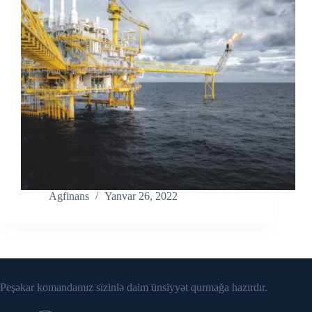
Agfinans
Yanvar 26, 2022
Əlaqə vasitələri
Peşəkar komandamız sizinlə daim ünsiyyət qurmağa hazırdır.