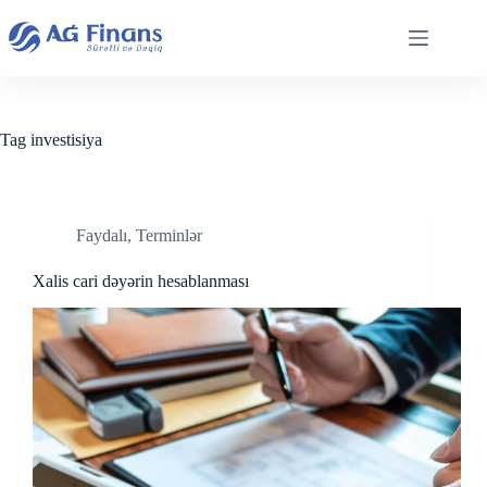
Skip
to
content
Tag
investisiya
Faydalı
,
Terminlər
Xalis cari dəyərin hesablanması