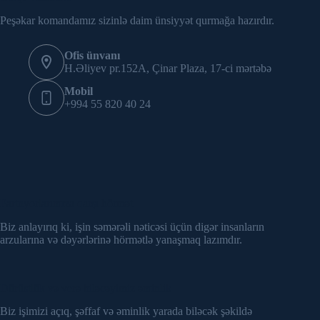
Peşəkar komandamız sizinlə daim ünsiyyət qurmağa hazırdır.
Ofis ünvanı
H.Əliyev pr.152A, Çinar Plaza, 17-ci mərtəbə
Mobil
+994 55 820 40 24
Partnyorlarımıza qarşı hörmət
Biz anlayırıq ki, işin səmərəli nəticəsi üçün digər insanların
arzularına və dəyərlərinə hörmətlə yanaşmaq lazımdır.
Dürüstlük və verə biləcəyimiz əminlik
Biz işimizi açıq, şəffaf və əminlik yarada biləcək şəkildə