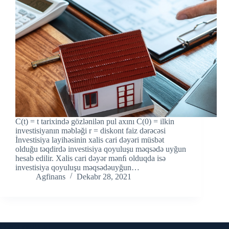
C(t) = t tarixində gözlənilən pul axını C(0) = ilkin
investisiyanın məbləği r = diskont faiz dərəcəsi
İnvestisiya layihəsinin xalis cari dəyəri müsbət
olduğu təqdirdə investisiya qoyuluşu məqsədə uyğun
hesab edilir. Xalis cari dəyər mənﬁ olduqda isə
investisiya qoyuluşu məqsədəuyğun…
Agfinans
Dekabr 28, 2021
Əlaqə vasitələri