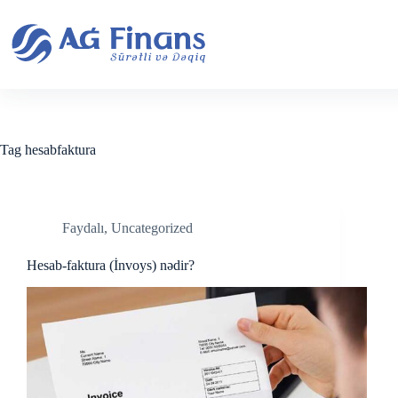
Skip
to
content
Tag
hesabfaktura
Faydalı
,
Uncategorized
Hesab-faktura (İnvoys) nədir?