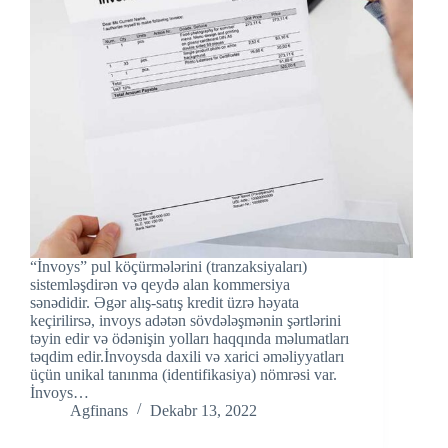
“İnvoys” pul köçürmələrini (tranzaksiyaları)
sistemləşdirən və qeydə alan kommersiya
sənədidir. Əgər alış-satış kredit üzrə həyata
keçirilirsə, invoys adətən sövdələşmənin şərtlərini
təyin edir və ödənişin yolları haqqında məlumatları
təqdim edir.İnvoysda daxili və xarici əməliyyatları
üçün unikal tanınma (identifikasiya) nömrəsi var.
İnvoys…
Agfinans
Dekabr 13, 2022