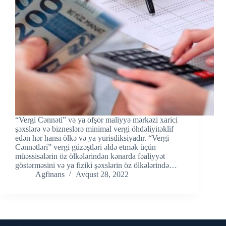
“Vergi Cənnəti” və ya ofşor maliyyə mərkəzi xarici
şəxslərə və bizneslərə minimal vergi öhdəliyitəklif
edən hər hansı ölkə və ya yurisdiksiyadır. “Vergi
Cənnətləri” vergi güzəştləri əldə etmək üçün
müəssisələrin öz ölkələrindən kənarda fəaliyyət
göstərməsini və ya fiziki şəxslərin öz ölkələrində…
Agfinans
Avqust 28, 2022
Əlaqə vasitələri