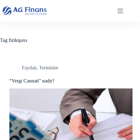
Skip
to
content
Tag
fizikişəxs
Faydalı
,
Terminlər
“Vergi Cənnəti” nədir?