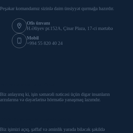
Peşəkar komandamız sizinlə daim ünsiyyət qurmağa hazırdır.
Ofis ünvanı
H.Əliyev pr.152A, Çinar Plaza, 17-ci mərtəbə
Mobil
+994 55 820 40 24
Partnyorlarımıza qarşı hörmət
Biz anlayırıq ki, işin səmərəli nəticəsi üçün digər insanların
arzularına və dəyərlərinə hörmətlə yanaşmaq lazımdır.
Dürüstlük və verə biləcəyimiz əminlik
Biz işimizi açıq, şəffaf və əminlik yarada biləcək şəkildə